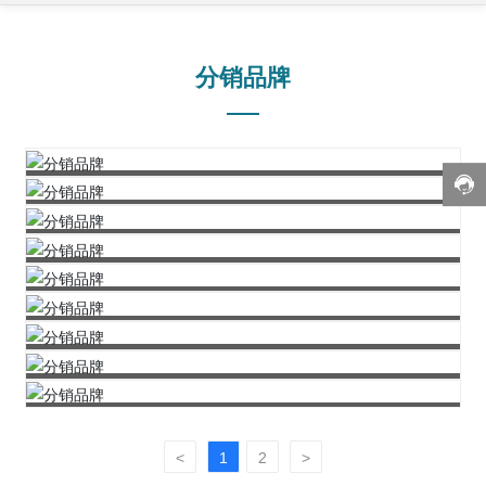
分销品牌
简称ADI，是业界广泛认可的数据转换和信号处理技术全
简称TI，是全球领先的半导体公司，为现实世界的信号处
球领先的供应商，模拟器件公司发展、生产、销售高性能
Xilinx（赛灵思）是全球领先的可编程逻辑完整解决方案
理提供创新的数字信号处理（DSP）及模拟器件技术。
模拟、数字和混合信号ic，用于各类信号处理前在模拟、
微芯是全球领先的单片机和模拟半导体供应商,为全球数
的供应商，为业界提供最灵活处理器技术，通过灵活应变
数字信号处理用的精密高性能ic方面居领先地位。
Infineon英飞凌专注于迎接现代社会的三大科技挑战:高
以千计的消费类产品提供低风险的产品开发、更低的系统
的智能计算实现行业的快速创新。
恩智浦提供嵌入式技术、边缘处理解决方案及安全连接方
能效、移动性和安全性，为汽车和工业功率器件、芯片卡
总成本和更快的上市时间。两大产品：PIC8位单片机
Skyworks Solutions, Inc.是一家成立于1962年的美国
案，覆盖智能汽车、工业自动化、物联网等场景，尤其在
和安全应用提供半导体和系统解决方案。英飞凌的产品素
（MCU）和高品质的串行EEPROM。
华邦电子 （Winbond）成立于1987年9月，总部位于 中
半导体公司，专注于无线通信领域的高性能模拟和混合信
ADAS系统 、电动汽车及跨设备安全连接领域具有市场领
以高可靠性、卓越质量和创新性著称，并在模拟和混合信
Samtec（申泰电子）成立于1976年，总部位于美国印第
国台湾台中市，是全球领先的半导体企业。公司专注于
号半导体产品，广泛应用于智能手机、5G基站、物联网
先优势。
号、射频、功率以及嵌入式控制装置领域掌握尖端技术。
安纳州 ，是全球领先的电子连接器制造商。公司专注于
内存集成电路设计与制造，主要产品包括DRAM 、 闪存
设备等多个市场。
<
1
2
>
提供高速、高密度和微型连接器解决方案，产品涵盖微间
及逻辑集成电路 ，广泛应用于消费电子、车用电子等领